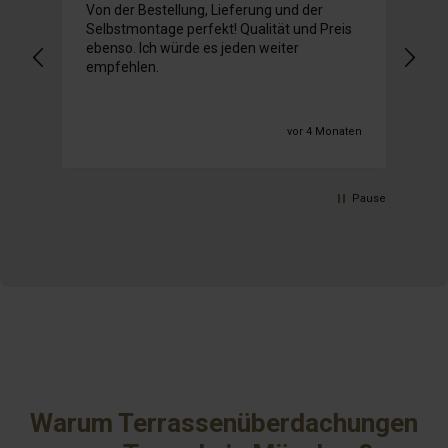
Von der Bestellung, Lieferung und der
Selbstmontage perfekt! Qualität und Preis
Mi
ebenso. Ich würde es jeden weiter
gu
empfehlen.
Em
Üb
ka
ge
vor 4 Monaten
vo
Le
un
Pause
es
se
ko
spr
An
Au
ni
ei
de
ni
Wa
Ko
Warum Terrassenüberdachungen
sie
de