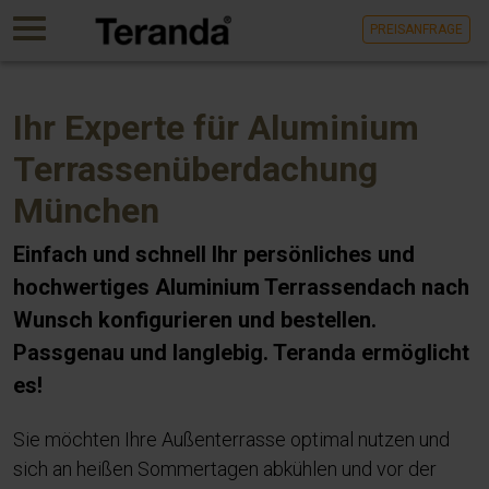
Gehen
MENU
PREISANFRAGE
Sie
direkt
zum
Hauptinhalt
Ihr Experte für Aluminium
dieser
Seite.
Terrassenüberdachung
München
Einfach und schnell Ihr persönliches und
hochwertiges Aluminium Terrassendach nach
Wunsch konfigurieren und bestellen.
Passgenau und langlebig. Teranda ermöglicht
es!
Sie möchten Ihre Außenterrasse optimal nutzen und
sich an heißen Sommertagen abkühlen und vor der