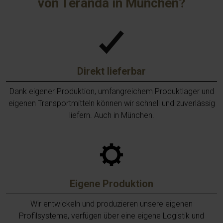
von Teranda in München?
ru
ne
be
da
ni
zu
We
Direkt lieferbar
do
Dank eigener Produktion, umfangreichem Produktlager und
eigenen Transportmitteln können wir schnell und zuverlässig
liefern. Auch in München.
Eigene Produktion
Wir entwickeln und produzieren unsere eigenen
Profilsysteme, verfügen über eine eigene Logistik und