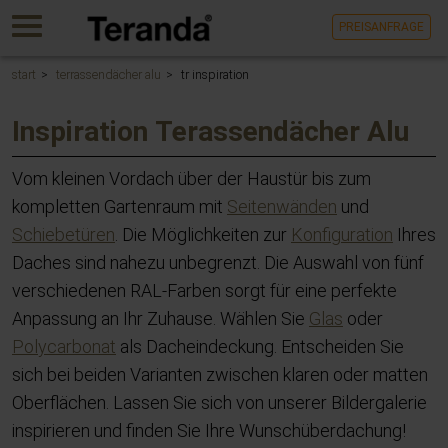
Gehen
MENU
PREISANFRAGE
Sie
direkt
zum
start
terrassendächer alu
tr inspiration
Hauptinhalt
dieser
Inspiration Terassendächer Alu
Seite.
Vom kleinen Vordach über der Haustür bis zum
kompletten Gartenraum mit
Seitenwänden
und
Schiebetüren
. Die Möglichkeiten zur
Konfiguration
Ihres
Daches sind nahezu unbegrenzt. Die Auswahl von fünf
verschiedenen RAL-Farben sorgt für eine perfekte
Anpassung an Ihr Zuhause. Wählen Sie
Glas
oder
Polycarbonat
als Dacheindeckung. Entscheiden Sie
sich bei beiden Varianten zwischen klaren oder matten
Oberflächen. Lassen Sie sich von unserer Bildergalerie
inspirieren und finden Sie Ihre Wunschüberdachung!