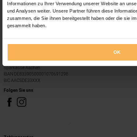
Informationen zu Ihrer Verwendung unserer Website an unse
09.00 - 12.00 Uhr
13.00 - 17.00 Uhr
und Analysen weiter. Unsere Partner führen diese Informati
zusammen, die Sie ihnen bereitgestellt haben oder die sie 
Handelsregister / Steuer
gesammelt haben.
HRB 16459 Amtsgericht Aachen
Geschäftsführer:
P. Bremmers & L. Loenders
USt-IDNr: DE274734013
OK
Bankverbindung
Sparkasse Aachen
IBAN DE83390500001070691298
BIC AACSDE33XXX
Folgen Sie uns
.