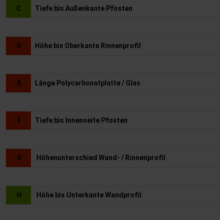
C
Tiefe bis Außenkante Pfosten
D
Höhe bis Oberkante Rinnenprofil
E
Länge Polycarbonatplatte / Glas
F
Tiefe bis Innenseite Pfosten
G
Höhenunterschied Wand- / Rinnenprofil
H
Höhe bis Unterkante Wandprofil