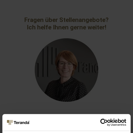
Fragen über Stellenangebote?
Ich helfe Ihnen gerne weiter!
Cheriette Delsing
Ihre Ansprechpartnerin