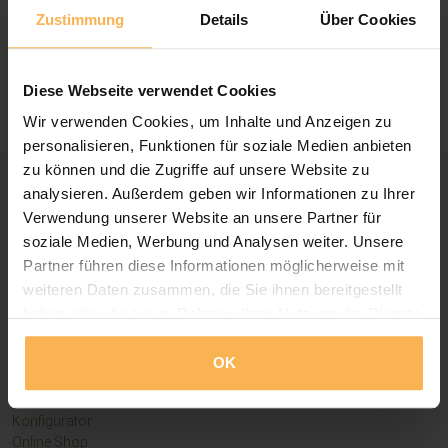
T
+49 (0)2406 8042480
Zustimmung
Details
Über Cookies
Diese Webseite verwendet Cookies
Wir verwenden Cookies, um Inhalte und Anzeigen zu
personalisieren, Funktionen für soziale Medien anbieten
zu können und die Zugriffe auf unsere Website zu
analysieren. Außerdem geben wir Informationen zu Ihrer
Verwendung unserer Website an unsere Partner für
soziale Medien, Werbung und Analysen weiter. Unsere
Das Unternehmen
Partner führen diese Informationen möglicherweise mit
Über Teranda
weiteren Daten zusammen, die Sie ihnen bereitgestellt
Fachpartner werden?
haben oder die sie im Rahmen Ihrer Nutzung der Dienste
Jobs & Stellenangebote
gesammelt haben.
Kontakt
OK
Kundenbewertungen
Quicklinks
Konfigurator
Online Shop