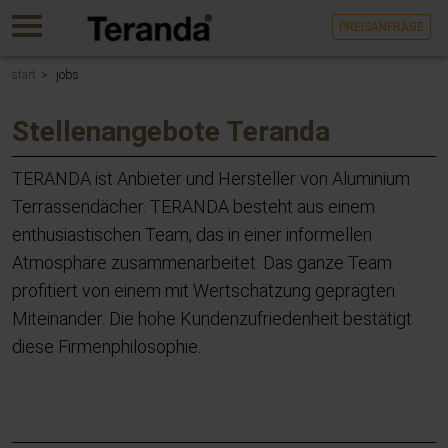
Gehen
MENU
PREISANFRAGE
Sie
direkt
zum
start
jobs
Hauptinhalt
dieser
Stellenangebote Teranda
Seite.
TERANDA ist Anbieter und Hersteller von Aluminium
Terrassendächer. TERANDA besteht aus einem
enthusiastischen Team, das in einer informellen
Atmosphäre zusammenarbeitet. Das ganze Team
profitiert von einem mit Wertschätzung geprägten
Miteinander. Die hohe Kundenzufriedenheit bestätigt
diese Firmenphilosophie.