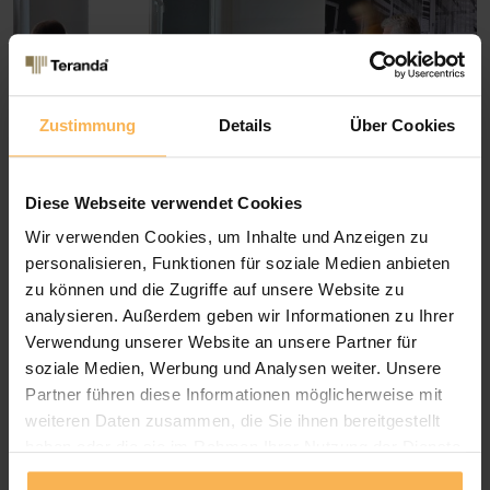
Zustimmung
Details
Über Cookies
Diese Webseite verwendet Cookies
Wir verwenden Cookies, um Inhalte und Anzeigen zu
Sicherheit
personalisieren, Funktionen für soziale Medien anbieten
Ein qualifiziertes und hochmotiviertes Teranda-Team versteht sich
zu können und die Zugriffe auf unsere Website zu
als Ihr Partner. Umfangreiches Fachwissen und langjährige
analysieren. Außerdem geben wir Informationen zu Ihrer
Erfahrung unserer Mitarbeiter, sind der Garant für Vertrauen und
Verwendung unserer Website an unsere Partner für
Sicherheit.
soziale Medien, Werbung und Analysen weiter. Unsere
Kurze Reaktionszeiten
Partner führen diese Informationen möglicherweise mit
Innerhalb des Teranda-Teams werden Informationen zielgerichtet
weiteren Daten zusammen, die Sie ihnen bereitgestellt
und kundenorientiert ausgetauscht. Ihr Vorteil - Sie erhalten schnell
haben oder die sie im Rahmen Ihrer Nutzung der Dienste
und kompetent Antworten auf Ihre Fragen.
gesammelt haben.