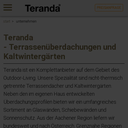
Gehen
MENU
PREISANFRAGE
Sie
direkt
zum
start
unternehmen
Hauptinhalt
dieser
Teranda
Seite.
- Terrassenüberdachungen und
Kaltwintergärten
Teranda ist ein Komplettanbieter auf dem Gebiet des
Outdoor-Living. Unsere Spezialität sind nicht-thermisch
getrennte Terrassendächer und Kaltwintergärten.
Neben den im eigenen Haus entwickelten
Überdachungsprofilen bieten wir ein umfangreiches
Sortiment an Glaswänden, Schiebewänden und
Sonnenschutz. Aus der Aachener Region liefern wir
bundesweit und nach Österreich. Grenznahe Regionen