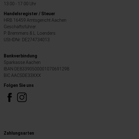
13.00 - 17.00 Uhr
Handelsregister / Steuer
HRB 16459 Amtsgericht Aachen
Geschäftsführer:
P. Bremmers & L. Loenders
USt-IDNr: DE274734013
Bankverbindung
Sparkasse Aachen
IBAN DE83390500001070691298
BIC AACSDE33XXX
Folgen Sie uns
.
Zahlungsarten