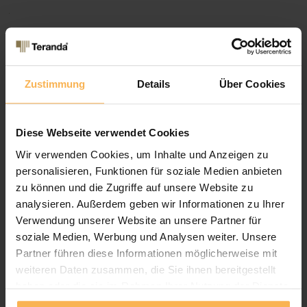
.
Informationen
Downloadbereich
Bestellvorgang
Lieferung & Versand
Zustimmung
Details
Über Cookies
Zahlungsarten
Hauptsitz & Postanschrift
Diese Webseite verwendet Cookies
Teranda GmbH
Wir verwenden Cookies, um Inhalte und Anzeigen zu
Eurode-Park 1-53
52134 Herzogenrath
personalisieren, Funktionen für soziale Medien anbieten
Deutschland
zu können und die Zugriffe auf unsere Website zu
analysieren. Außerdem geben wir Informationen zu Ihrer
Kundenservice & Beratung
Verwendung unserer Website an unsere Partner für
Festnetz: +49 (0)2406 8042480
soziale Medien, Werbung und Analysen weiter. Unsere
E-Mail senden
Partner führen diese Informationen möglicherweise mit
weiteren Daten zusammen, die Sie ihnen bereitgestellt
Telefonische Erreichbarkeit
haben oder die sie im Rahmen Ihrer Nutzung der Dienste
Mo - Fr
gesammelt haben.