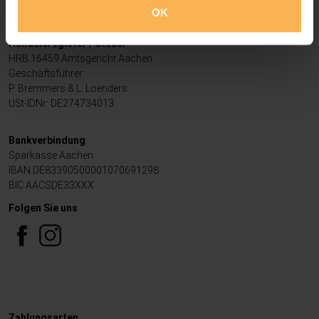
09.00 - 12.00 Uhr
OK
13.00 - 17.00 Uhr
Handelsregister / Steuer
HRB 16459 Amtsgericht Aachen
Geschäftsführer:
P. Bremmers & L. Loenders
USt-IDNr: DE274734013
Bankverbindung
Sparkasse Aachen
IBAN DE83390500001070691298
BIC AACSDE33XXX
Folgen Sie uns
.
Zahlungsarten