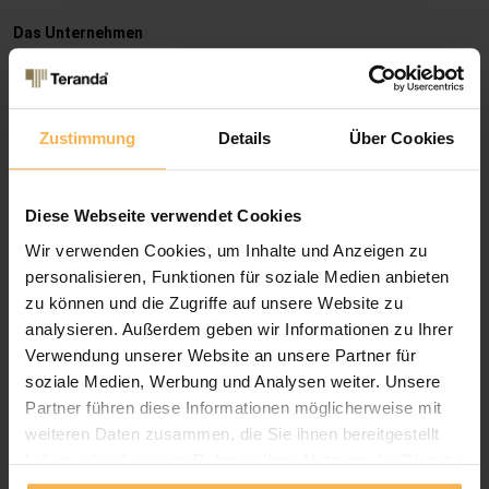
Das Unternehmen
Über Teranda
Fachpartner werden?
Jobs & Stellenangebote
Kontakt
Zustimmung
Details
Über Cookies
Kundenbewertungen
Quicklinks
Konfigurator
Diese Webseite verwendet Cookies
Online Shop
Wir verwenden Cookies, um Inhalte und Anzeigen zu
Aufmaß-Info Terrassendach
Termin / Rückruf einplanen
personalisieren, Funktionen für soziale Medien anbieten
Ratgeber & Technische Info
zu können und die Zugriffe auf unsere Website zu
Gratis Inspirationsbuch
analysieren. Außerdem geben wir Informationen zu Ihrer
Katalog-/ Preisfrage
Verwendung unserer Website an unsere Partner für
soziale Medien, Werbung und Analysen weiter. Unsere
Rechtliches
Partner führen diese Informationen möglicherweise mit
Impressum
weiteren Daten zusammen, die Sie ihnen bereitgestellt
AGB
haben oder die sie im Rahmen Ihrer Nutzung der Dienste
Widerrufsrecht
gesammelt haben.