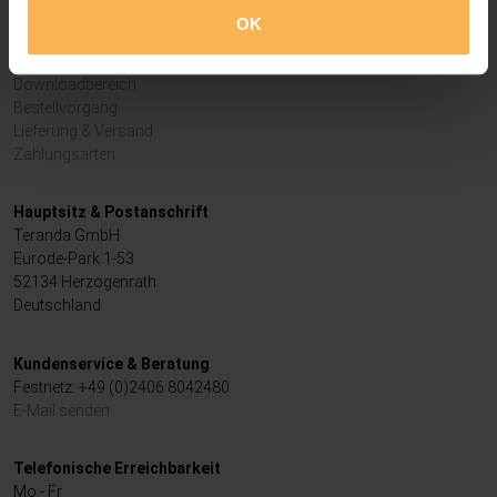
Datenschutz
OK
.
Informationen
Downloadbereich
Bestellvorgang
Lieferung & Versand
Zahlungsarten
Hauptsitz & Postanschrift
Teranda GmbH
Eurode-Park 1-53
52134 Herzogenrath
Deutschland
Kundenservice & Beratung
Festnetz: +49 (0)2406 8042480
E-Mail senden
Telefonische Erreichbarkeit
Mo - Fr