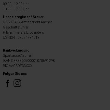
09.00 - 12.00 Uhr
13.00 - 17.00 Uhr
Handelsregister / Steuer
HRB 16459 Amtsgericht Aachen
Geschäftsführer:
P. Bremmers & L. Loenders
USt-IDNr: DE274734013
Bankverbindung
Sparkasse Aachen
IBAN DE83390500001070691298
BIC AACSDE33XXX
Folgen Sie uns
.