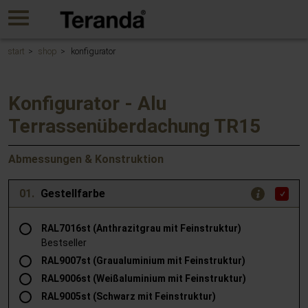
Gehen
MENU
Sie
direkt
zum
start
shop
konfigurator
Hauptinhalt
dieser
Seite.
Konfigurator - Alu
Terrassenüberdachung TR15
Abmessungen & Konstruktion
01.
Gestellfarbe
RAL7016st (Anthrazitgrau mit Feinstruktur)
Bestseller
RAL9007st (Graualuminium mit Feinstruktur)
RAL9006st (Weißaluminium mit Feinstruktur)
RAL9005st (Schwarz mit Feinstruktur)