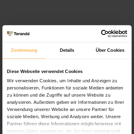
Das Unternehmen
Über Teranda
Fachpartner werden?
Zustimmung
Details
Über Cookies
Jobs & Stellenangebote
Kontakt
Kundenbewertungen
Diese Webseite verwendet Cookies
Quicklinks
Konfigurator
Wir verwenden Cookies, um Inhalte und Anzeigen zu
Online Shop
personalisieren, Funktionen für soziale Medien anbieten
Aufmaß-Info Terrassendach
zu können und die Zugriffe auf unsere Website zu
Termin / Rückruf einplanen
analysieren. Außerdem geben wir Informationen zu Ihrer
Ratgeber & Technische Info
Verwendung unserer Website an unsere Partner für
Gratis Inspirationsbuch
soziale Medien, Werbung und Analysen weiter. Unsere
Katalog-/ Preisfrage
Partner führen diese Informationen möglicherweise mit
weiteren Daten zusammen, die Sie ihnen bereitgestellt
Rechtliches