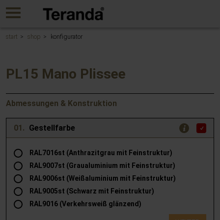
Gehen
MENU
Sie
direkt
zum
start
shop
konfigurator
Hauptinhalt
dieser
Seite.
PL15 Mano Plissee
Abmessungen & Konstruktion
01.
Gestellfarbe
RAL7016st (Anthrazitgrau mit Feinstruktur)
RAL9007st (Graualuminium mit Feinstruktur)
RAL9006st (Weißaluminium mit Feinstruktur)
RAL9005st (Schwarz mit Feinstruktur)
RAL9016 (Verkehrsweiß glänzend)