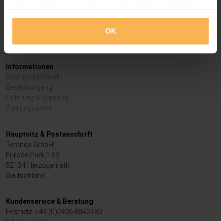
haben oder die sie im Rahmen Ihrer Nutzung der Dienste
Impressum
gesammelt haben.
AGB
OK
Widerrufsrecht
Datenschutz
.
Informationen
Downloadbereich
Bestellvorgang
Lieferung & Versand
Zahlungsarten
Hauptsitz & Postanschrift
Teranda GmbH
Eurode-Park 1-53
52134 Herzogenrath
Deutschland
Kundenservice & Beratung
Festnetz: +49 (0)2406 8042480