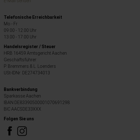
E-Mail senden
Telefonische Erreichbarkeit
Mo - Fr
09.00 - 12.00 Uhr
13.00 - 17.00 Uhr
Handelsregister / Steuer
HRB 16459 Amtsgericht Aachen
Geschäftsführer:
P. Bremmers & L. Loenders
USt-IDNr: DE274734013
Bankverbindung
Sparkasse Aachen
IBAN DE83390500001070691298
BIC AACSDE33XXX
Folgen Sie uns