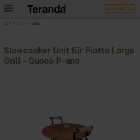
Gehen
MENU
PREISANFRAGE
Sie
direkt
zum
start
shop
detail
Hauptinhalt
dieser
Seite.
Slowcooker Unit für Piatto Large
Grill - Quoco P-ano