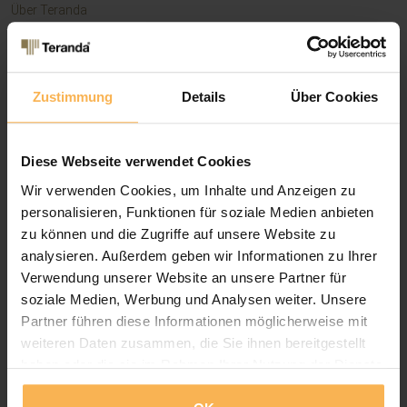
Über Teranda
Fachpartner werden?
Jobs & Stellenangebote
Kontakt
Kundenbewertungen
Zustimmung
Details
Über Cookies
Quicklinks
Konfigurator
Online Shop
Diese Webseite verwendet Cookies
Aufmaß-Info Terrassendach
Wir verwenden Cookies, um Inhalte und Anzeigen zu
Termin / Rückruf einplanen
Ratgeber & Technische Info
personalisieren, Funktionen für soziale Medien anbieten
Gratis Inspirationsbuch
zu können und die Zugriffe auf unsere Website zu
Katalog-/ Preisfrage
analysieren. Außerdem geben wir Informationen zu Ihrer
Verwendung unserer Website an unsere Partner für
Rechtliches
soziale Medien, Werbung und Analysen weiter. Unsere
Impressum
Partner führen diese Informationen möglicherweise mit
AGB
weiteren Daten zusammen, die Sie ihnen bereitgestellt
Widerrufsrecht
haben oder die sie im Rahmen Ihrer Nutzung der Dienste
Datenschutz
gesammelt haben.
.