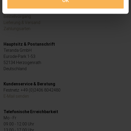
OK
Informationen
Downloadbereich
Bestellvorgang
Lieferung & Versand
Zahlungsarten
Hauptsitz & Postanschrift
Teranda GmbH
Eurode-Park 1-53
52134 Herzogenrath
Deutschland
Kundenservice & Beratung
Festnetz: +49 (0)2406 8042480
E-Mail senden
Telefonische Erreichbarkeit
Mo - Fr
09.00 - 12.00 Uhr
13.00 - 17.00 Uhr