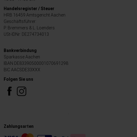
Handelsregister / Steuer
HRB 16459 Amtsgericht Aachen
Geschäftsführer:
P. Bremmers & L. Loenders
USt-IDNr: DE274734013
Bankverbindung
Sparkasse Aachen
IBAN DE83390500001070691298
BIC AACSDE33XXX
Folgen Sie uns
.
Zahlungsarten