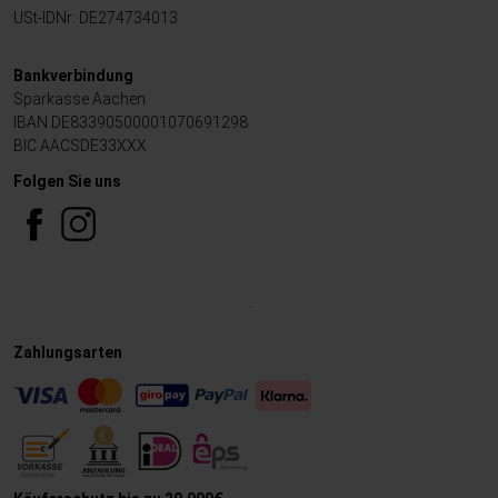
USt-IDNr: DE274734013
Bankverbindung
Sparkasse Aachen
IBAN DE83390500001070691298
BIC AACSDE33XXX
Folgen Sie uns
.
Zahlungsarten