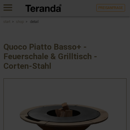
Gehen
MENU
PREISANFRAGE
Sie
direkt
zum
start
shop
detail
Hauptinhalt
dieser
Seite.
Quoco Piatto Basso+ -
Feuerschale & Grilltisch -
Corten-Stahl