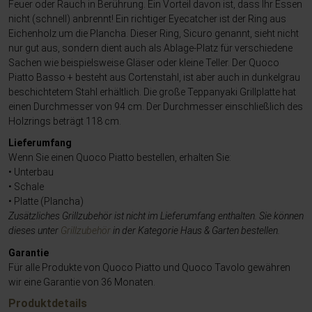
Feuer oder Rauch in Berührung. Ein Vorteil davon ist, dass Ihr Essen
nicht (schnell) anbrennt! Ein richtiger Eyecatcher ist der Ring aus
Eichenholz um die Plancha. Dieser Ring, Sicuro genannt, sieht nicht
nur gut aus, sondern dient auch als Ablage-Platz für verschiedene
Sachen wie beispielsweise Gläser oder kleine Teller. Der Quoco
Piatto Basso + besteht aus Cortenstahl, ist aber auch in dunkelgrau
beschichtetem Stahl erhältlich. Die große Teppanyaki Grillplatte hat
einen Durchmesser von 94 cm. Der Durchmesser einschließlich des
Holzrings beträgt 118 cm.
Lieferumfang
Wenn Sie einen Quoco Piatto bestellen, erhalten Sie:
• Unterbau
• Schale
• Platte (Plancha)
Zusätzliches Grillzubehör ist nicht im Lieferumfang enthalten. Sie können
dieses unter
Grillzubehör
in der Kategorie Haus & Garten bestellen.
Garantie
Für alle Produkte von Quoco Piatto und Quoco Tavolo gewähren
wir eine Garantie von 36 Monaten.
Produktdetails