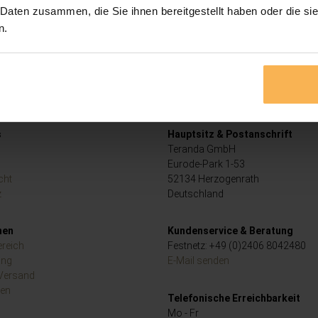
 Daten zusammen, die Sie ihnen bereitgestellt haben oder die s
n.
s
Hauptsitz & Postanschrift
Teranda GmbH
Eurode-Park 1-53
cht
52134 Herzogenrath
z
Deutschland
nen
Kundenservice & Beratung
reich
Festnetz: +49 (0)2406 8042480
ang
E-Mail senden
 Versand
ten
Telefonische Erreichbarkeit
Mo - Fr