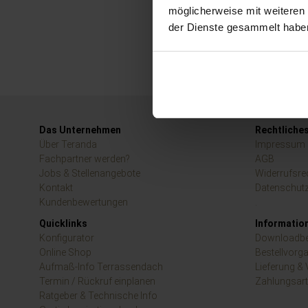
möglicherweise mit weiteren
der Dienste gesammelt habe
Das Unternehmen
Rechtliche
Über Teranda
Impressum
Fachpartner werden?
AGB
Jobs & Stellenangebote
Widerrufsre
Kontakt
Datenschut
Kundenbewertungen
.
Quicklinks
Informatio
Konfigurator
Downloadbe
Online Shop
Bestellvorg
Aufmaß-Info Terrassendach
Lieferung &
Termin / Rückruf einplanen
Zahlungsar
Ratgeber & Technische Info