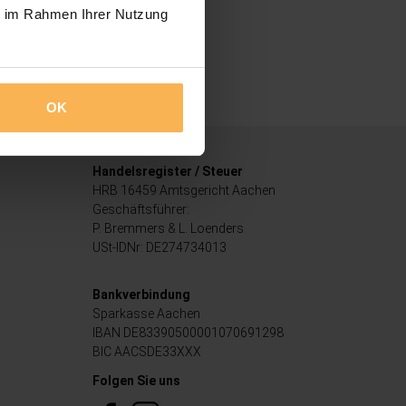
ie im Rahmen Ihrer Nutzung
OK
Handelsregister / Steuer
HRB 16459 Amtsgericht Aachen
Geschäftsführer:
P. Bremmers & L. Loenders
USt-IDNr: DE274734013
Bankverbindung
Sparkasse Aachen
IBAN DE83390500001070691298
BIC AACSDE33XXX
Folgen Sie uns