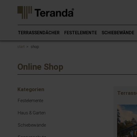
Gehen
Sie
direkt
zum
Hauptinhalt
TERRASSENDÄCHER
FESTELEMENTE
SCHIEBEWÄNDE
dieser
Seite.
start
shop
Online Shop
Kategorien
Terrass
Festelemente
Haus & Garten
Schiebewände