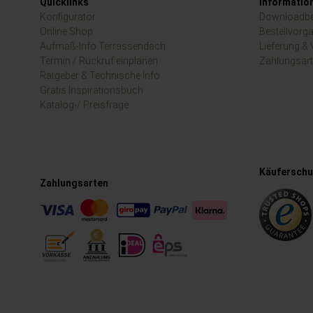
Quicklinks
Informatio
Konfigurator
Downloadbe
Online Shop
Bestellvorg
Aufmaß-Info Terrassendach
Lieferung &
Termin / Rückruf einplanen
Zahlungsar
Ratgeber & Technische Info
Gratis Inspirationsbuch
Katalog-/ Preisfrage
Käuferschut
Zahlungsarten