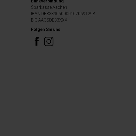
Bankverbindung
Sparkasse Aachen
IBAN DE83390500001070691298
BIC AACSDE33XXX
Folgen Sie uns