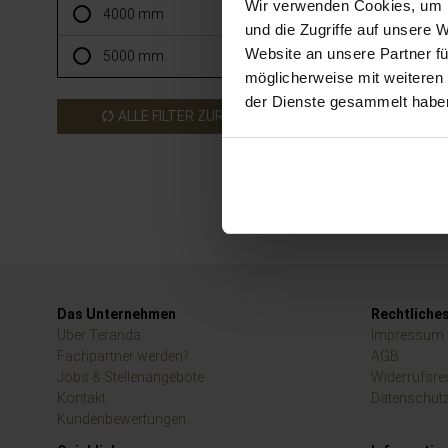
Wir verwenden Cookies, um I
4000 mm
und die Zugriffe auf unsere 
Website an unsere Partner fü
5000 mm
möglicherweise mit weiteren
der Dienste gesammelt habe
ALLE FILTER ZURÜCKSETZEN
Das Unternehmen
Rechtliche
Über Teranda
Impressum
Fachpartner werden?
AGB
Jobs & Stellenangebote
Widerrufsre
Kontakt
Datenschut
Kundenbewertungen
.