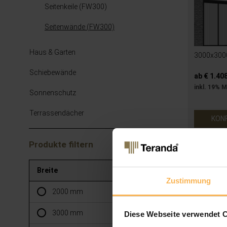
Seitenkeile (FW300)
Seitenwände (FW300)
Haus & Garten
3000x30
Schiebewände
ab € 1.40
inkl. 19% 
Sonnenschutz
Terrassendächer
KON
Produkte filtern
Breite
Zustimmung
2000 mm
3000 mm
Diese Webseite verwendet 