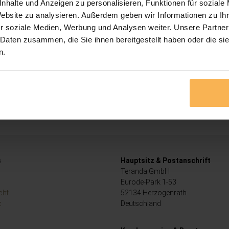
nhalte und Anzeigen zu personalisieren, Funktionen für soziale
Website zu analysieren. Außerdem geben wir Informationen zu I
r soziale Medien, Werbung und Analysen weiter. Unsere Partner
 Daten zusammen, die Sie ihnen bereitgestellt haben oder die s
n.
s
Hauptsitz & Postanschrift
Teranda GmbH
Eurode-Park 1-53
cht
52134 Herzogenrath
z
Deutschland