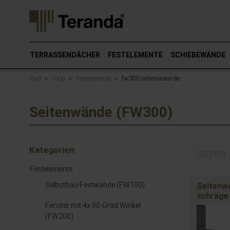
Gehen
Sie
direkt
zum
Hauptinhalt
TERRASSENDÄCHER
FESTELEMENTE
SCHIEBEWÄNDE
dieser
Seite.
start
shop
festelemente
fw300 seitenwaende
Seitenwände (FW300)
Kategorien
Keywords
Festelemente
Selbstbau-Festwände (FW100)
Seitenw
schräge 
Fenster mit 4x 90-Grad Winkel
(FW200)