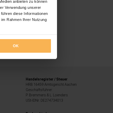
 Medien anbieten zu können
hrer Verwendung unserer
 führen diese Informationen
ie im Rahmen Ihrer Nutzung
OK
Handelsregister / Steuer
HRB 16459 Amtsgericht Aachen
Geschäftsführer:
P. Bremmers & L. Loenders
USt-IDNr: DE274734013