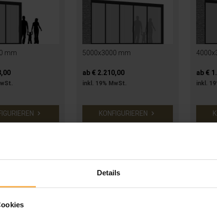
00 mm
5000x3000 mm
4000x
8,00
ab € 2.210,00
ab € 1
MwSt.
inkl. 19% MwSt.
inkl. 1
FIGURIEREN
KONFIGURIEREN
K
Details
Cookies