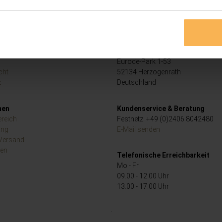
s
Hauptsitz & Postanschrift
Teranda GmbH
Eurode-Park 1-53
cht
52134 Herzogenrath
z
Deutschland
nen
Kundenservice & Beratung
reich
Festnetz: +49 (0)2406 8042480
ang
E-Mail senden
 Versand
ten
Telefonische Erreichbarkeit
Mo - Fr
09.00 - 12.00 Uhr
13.00 - 17.00 Uhr
.