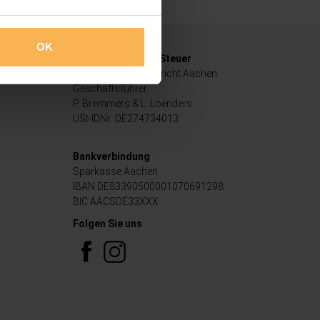
OK
Handelsregister / Steuer
HRB 16459 Amtsgericht Aachen
Geschäftsführer:
P. Bremmers & L. Loenders
USt-IDNr: DE274734013
Bankverbindung
Sparkasse Aachen
IBAN DE83390500001070691298
BIC AACSDE33XXX
Folgen Sie uns