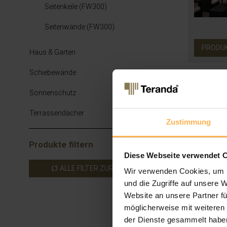
Seitenkeile (FW300)
Seitenwände (FW300)
PRODU
Haus & Garten
Schiebewände
Sonnenschutz
Terrassendächer
Zustimmung
Produkte filtern
Diese Webseite verwendet 
ALLE FILTER ZURÜCKSETZEN
Wir verwenden Cookies, um I
und die Zugriffe auf unsere 
Website an unsere Partner fü
möglicherweise mit weiteren
der Dienste gesammelt habe