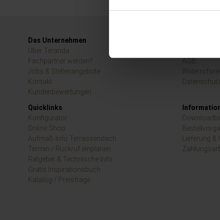
Das Unternehmen
Rechtliche
Über Teranda
Impressum
Fachpartner werden?
AGB
Jobs & Stellenangebote
Widerrufsre
Kontakt
Datenschut
Kundenbewertungen
.
Quicklinks
Informatio
Konfigurator
Downloadbe
Online Shop
Bestellvorg
Aufmaß-Info Terrassendach
Lieferung &
Termin / Rückruf einplanen
Zahlungsar
Ratgeber & Technische Info
Gratis Inspirationsbuch
Katalog-/ Preisfrage