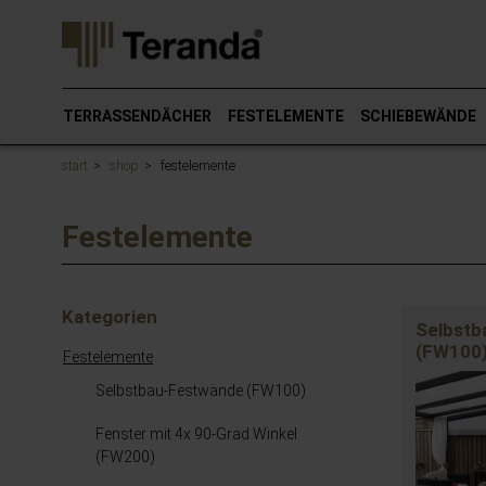
Gehen
Sie
direkt
zum
Hauptinhalt
TERRASSENDÄCHER
FESTELEMENTE
SCHIEBEWÄNDE
dieser
Seite.
start
shop
festelemente
Festelemente
Kategorien
Selbstb
(FW100
Festelemente
Selbstbau-Festwände (FW100)
Fenster mit 4x 90-Grad Winkel
(FW200)