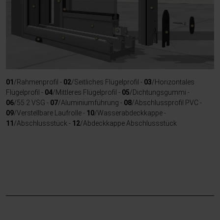
01
/Rahmenprofil -
02
/Seitliches Flügelprofil -
03
/Horizontales
Flügelprofil -
04
/Mittleres Flügelprofil -
05
/Dichtungsgummi -
06
/55.2 VSG -
07
/Aluminiumführung -
08
/Abschlussprofil PVC -
09
/Verstellbare Laufrolle -
10
/Wasserabdeckkappe -
11
/Abschlussstück -
12
/Abdeckkappe Abschlussstück