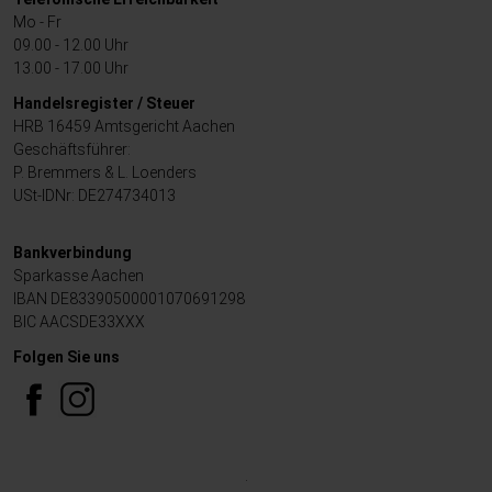
Mo - Fr
09.00 - 12.00 Uhr
13.00 - 17.00 Uhr
Handelsregister / Steuer
HRB 16459 Amtsgericht Aachen
Geschäftsführer:
P. Bremmers & L. Loenders
USt-IDNr: DE274734013
Bankverbindung
Sparkasse Aachen
IBAN DE83390500001070691298
BIC AACSDE33XXX
Folgen Sie uns
.