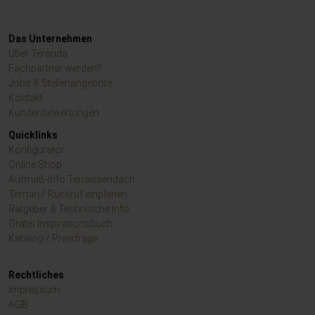
Wa
Ko
un
Das Unternehmen
Ve
Über Teranda
Ic
so
Fachpartner werden?
si
Jobs & Stellenangebote
st
Kontakt
se
Kundenbewertungen
ge
Quicklinks
do
kl
Konfigurator
Online Shop
Aufmaß-Info Terrassendach
Termin / Rückruf einplanen
Ratgeber & Technische Info
Gratis Inspirationsbuch
Katalog-/ Preisfrage
Rechtliches
Impressum
AGB