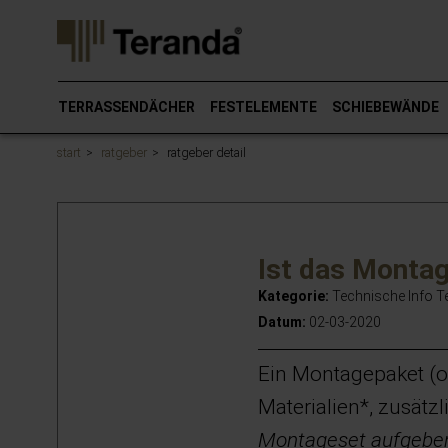
Gehen
Sie
direkt
zum
Hauptinhalt
TERRASSENDÄCHER
FESTELEMENTE
SCHIEBEWÄNDE
dieser
Seite.
start
ratgeber
ratgeber detail
Ist das Montag
Kategorie:
Technische Info 
Datum:
02-03-2020
Ein Montagepaket (o
Materialien*, zusätzl
Montageset aufgebe