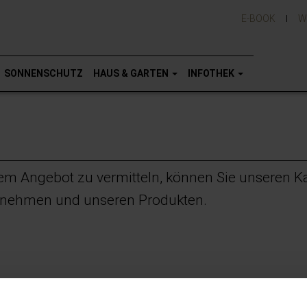
E-BOOK
W
SONNENSCHUTZ
HAUS & GARTEN
INFOTHEK
 Angebot zu vermitteln, können Sie unseren Kata
ernehmen und unseren Produkten.