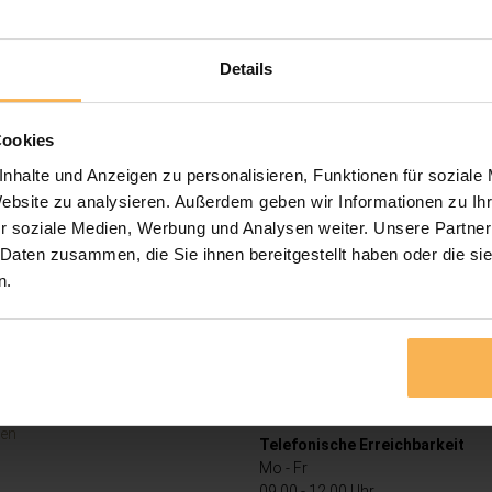
Details
Cookies
nhalte und Anzeigen zu personalisieren, Funktionen für soziale
s
Hauptsitz & Postanschrift
Website zu analysieren. Außerdem geben wir Informationen zu I
Teranda GmbH
r soziale Medien, Werbung und Analysen weiter. Unsere Partner
Eurode-Park 1-53
 Daten zusammen, die Sie ihnen bereitgestellt haben oder die s
cht
52134 Herzogenrath
n.
z
Deutschland
nen
Kundenservice & Beratung
reich
Festnetz: +49 (0)2406 8042480
ang
E-Mail senden
 Versand
ten
Telefonische Erreichbarkeit
Mo - Fr
09.00 - 12.00 Uhr