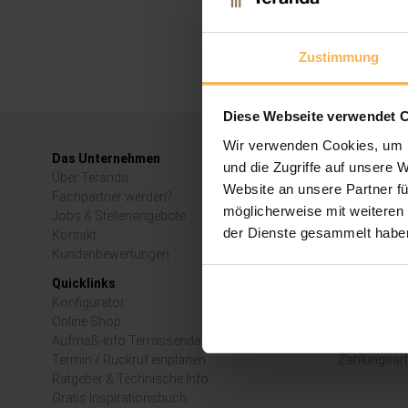
Zustimmung
Diese Webseite verwendet 
Wir verwenden Cookies, um I
Das Unternehmen
Rechtliche
und die Zugriffe auf unsere 
Über Teranda
Impressum
Website an unsere Partner fü
Fachpartner werden?
AGB
möglicherweise mit weiteren
Jobs & Stellenangebote
Widerrufsre
der Dienste gesammelt habe
Kontakt
Datenschut
Kundenbewertungen
.
Quicklinks
Informatio
Konfigurator
Downloadbe
Online Shop
Bestellvorg
Aufmaß-Info Terrassendach
Lieferung &
Termin / Rückruf einplanen
Zahlungsar
Ratgeber & Technische Info
Gratis Inspirationsbuch