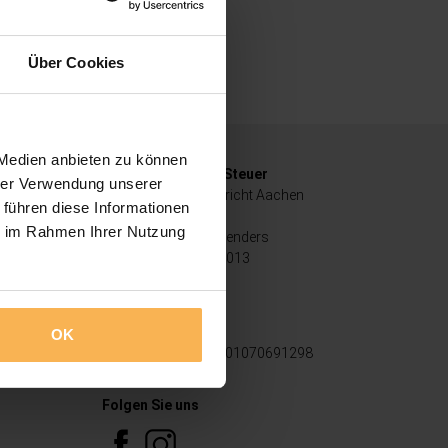
Über Cookies
 Medien anbieten zu können
Handelsregister / Steuer
hrer Verwendung unserer
HRB 16459 Amtsgericht Aachen
 führen diese Informationen
Geschäftsführer:
ie im Rahmen Ihrer Nutzung
P. Bremmers & L. Loenders
USt-IDNr: DE274734013
Bankverbindung
Sparkasse Aachen
OK
IBAN DE83390500001070691298
BIC AACSDE33XXX
Folgen Sie uns