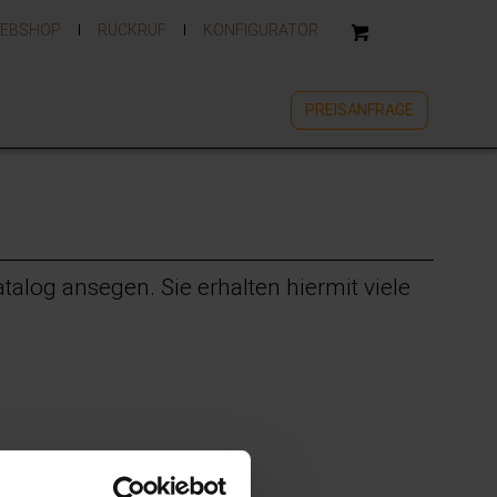
EBSHOP
RÜCKRUF
KONFIGURATOR
PREISANFRAGE
log ansegen. Sie erhalten hiermit viele